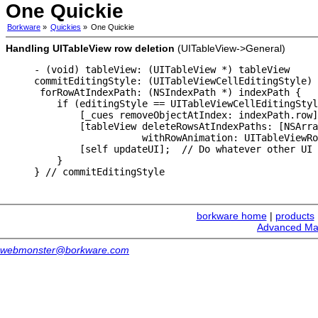
One Quickie
Borkware
»
Quickies
»
One Quickie
Handling UITableView row deletion
(UITableView->General)
- (void) tableView: (UITableView *) tableView

commitEditingStyle: (UITableViewCellEditingStyle) 
 forRowAtIndexPath: (NSIndexPath *) indexPath {

    if (editingStyle == UITableViewCellEditingStyl
        [_cues removeObjectAtIndex: indexPath.row]
        [tableView deleteRowsAtIndexPaths: [NSArra
                   withRowAnimation: UITableViewRo
        [self updateUI];  // Do whatever other UI 
    }

borkware home
|
products
Advanced Ma
webmonster@borkware.com